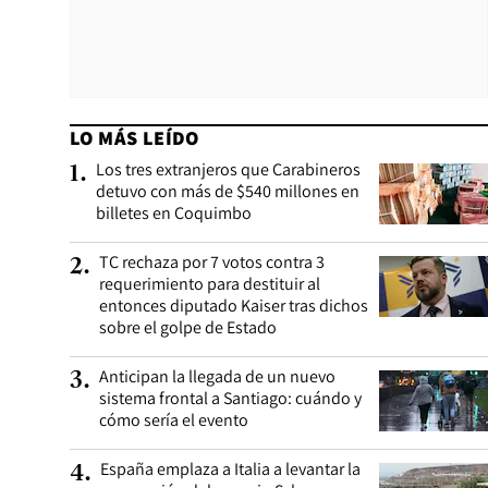
LO MÁS LEÍDO
Los tres extranjeros que Carabineros
1
.
detuvo con más de $540 millones en
billetes en Coquimbo
TC rechaza por 7 votos contra 3
2
.
requerimiento para destituir al
entonces diputado Kaiser tras dichos
sobre el golpe de Estado
Anticipan la llegada de un nuevo
3
.
sistema frontal a Santiago: cuándo y
cómo sería el evento
España emplaza a Italia a levantar la
4
.