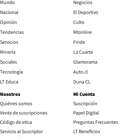
Mundo
Negocios
Nacional
El Deportivo
Opinión
Culto
Tendencias
Mtonline
Servicios
Finde
Opens in new window
Minería
La Cuarta
Opens in new wind
Sociales
Glamorama
Opens in new window
Tecnología
Auto.cl
Opens in new window
LT Educa
Duna CL
Nosotros
Mi Cuenta
Quiénes somos
Suscripción
Opens in new win
Venta de suscripciones
Papel Digital
Opens in new window
Código de etica
Preguntas Frecuentes
Servicio al Suscriptor
LT Beneficios