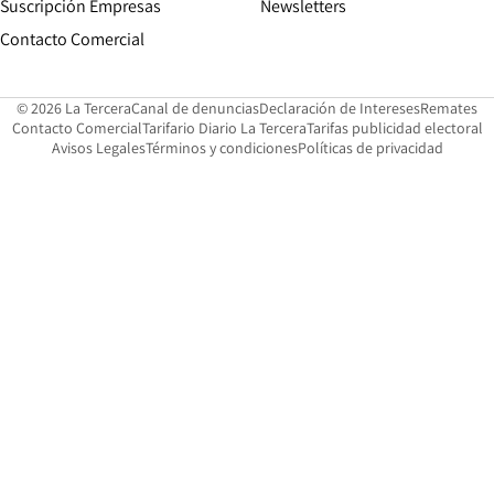
Suscripción Empresas
Newsletters
Opens in new window
Contacto Comercial
Opens in new window
Opens in 
Op
© 2026 La Tercera
Canal de denuncias
Declaración de Intereses
Remates
Opens in new window
Opens in new window
O
Contacto Comercial
Tarifario Diario La Tercera
Tarifas publicidad electoral
Opens in new window
Avisos Legales
Términos y condiciones
Políticas de privacidad