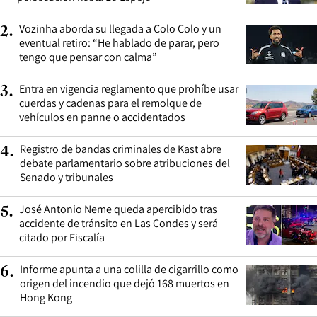
Vozinha aborda su llegada a Colo Colo y un
2
.
eventual retiro: “He hablado de parar, pero
tengo que pensar con calma”
Entra en vigencia reglamento que prohíbe usar
3
.
cuerdas y cadenas para el remolque de
vehículos en panne o accidentados
Registro de bandas criminales de Kast abre
4
.
debate parlamentario sobre atribuciones del
Senado y tribunales
José Antonio Neme queda apercibido tras
5
.
accidente de tránsito en Las Condes y será
citado por Fiscalía
Informe apunta a una colilla de cigarrillo como
6
.
origen del incendio que dejó 168 muertos en
Hong Kong