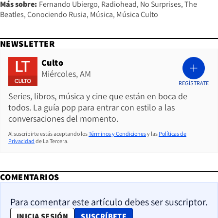
Más sobre:
Fernando Ubiergo
Radiohead
No Surprises
The
Beatles
Conociendo Rusia
Música
Música Culto
NEWSLETTER
Culto
Miércoles, AM
REGÍSTRATE
Series, libros, música y cine que están en boca de
todos. La guía pop para entrar con estilo a las
conversaciones del momento.
Al suscribirte estás aceptando los
Términos y Condiciones
y las
Políticas de
Privacidad
de La Tercera.
COMENTARIOS
Para comentar este artículo debes ser suscriptor.
OPENS IN NEW WINDOW
INICIA SESIÓN
SUSCRÍBETE