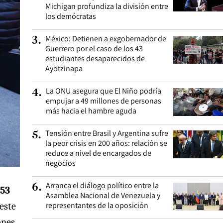
Michigan profundiza la división entre
los demócratas
México: Detienen a exgobernador de
3
.
Guerrero por el caso de los 43
estudiantes desaparecidos de
Ayotzinapa
La ONU asegura que El Niño podría
4
.
empujar a 49 millones de personas
más hacia el hambre aguda
Tensión entre Brasil y Argentina sufre
5
.
la peor crisis en 200 años: relación se
reduce a nivel de encargados de
negocios
Arranca el diálogo político entre la
6
.
 53
Asamblea Nacional de Venezuela y
representantes de la oposición
este
ones