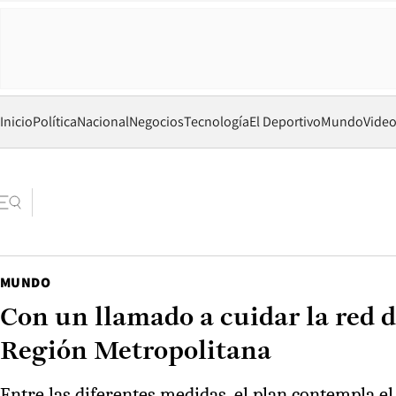
Inicio
Política
Nacional
Negocios
Tecnología
El Deportivo
Mundo
Vide
MUNDO
Con un llamado a cuidar la red d
Región Metropolitana
Entre las diferentes medidas, el plan contempla el