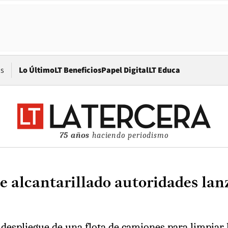
Opens in new window
os
Lo Último
LT Beneficios
Papel Digital
LT Educa
75 años
haciendo periodismo
e alcantarillado autoridades lan
 despliegue de una flota de camiones para limpiar l