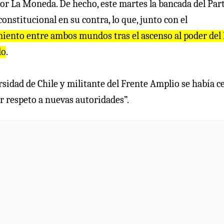
por La Moneda. De hecho, este martes la bancada del Par
nstitucional en su contra, lo que, junto con el
iento entre ambos mundos tras el ascenso al poder del 
do
.
rsidad de Chile y militante del Frente Amplio se había c
or respeto a nuevas autoridades”.