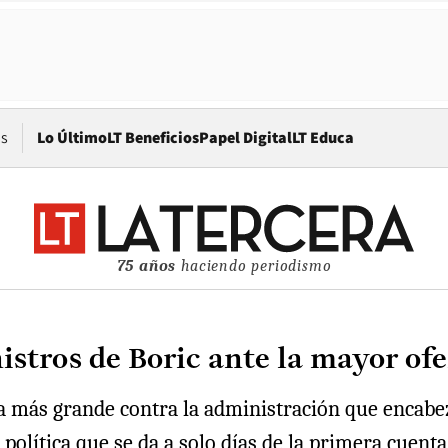
Opens in new window
os
Lo Último
LT Beneficios
Papel Digital
LT Educa
75 años
haciendo periodismo
istros de Boric ante la mayor of
da más grande contra la administración que encabez
política que se da a solo días de la primera cuenta