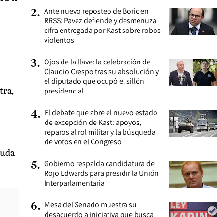
Ante nuevo reposteo de Boric en
2
.
RRSS: Pavez defiende y desmenuza
cifra entregada por Kast sobre robos
violentos
Ojos de la llave: la celebración de
3
.
Claudio Crespo tras su absolución y
el diputado que ocupó el sillón
tra,
presidencial
El debate que abre el nuevo estado
4
.
de excepción de Kast: apoyos,
reparos al rol militar y la búsqueda
de votos en el Congreso
euda
Gobierno respalda candidatura de
5
.
Rojo Edwards para presidir la Unión
Interparlamentaria
Mesa del Senado muestra su
6
.
desacuerdo a iniciativa que busca