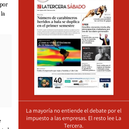
 por
 la
La mayoría no entiende el debate por el
impuesto a las empresas. El resto lee La
e
Tercera.