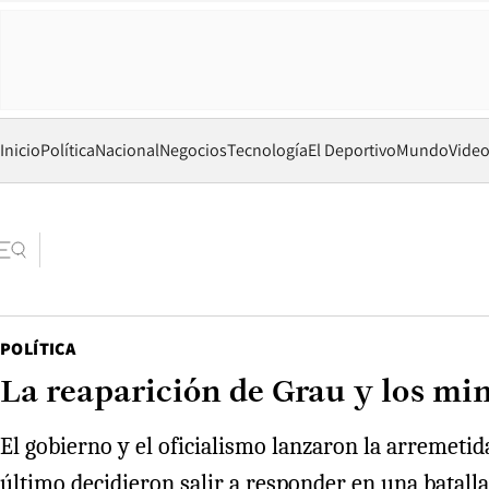
Inicio
Política
Nacional
Negocios
Tecnología
El Deportivo
Mundo
Vide
POLÍTICA
La reaparición de Grau y los min
El gobierno y el oficialismo lanzaron la arremeti
último decidieron salir a responder en una batalla 