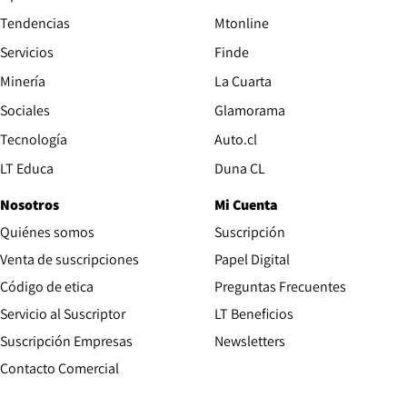
Tendencias
Mtonline
Servicios
Finde
Opens in new window
Minería
La Cuarta
Opens in new wind
Sociales
Glamorama
Opens in new window
Tecnología
Auto.cl
Opens in new window
LT Educa
Duna CL
Nosotros
Mi Cuenta
Quiénes somos
Suscripción
Opens in new win
Venta de suscripciones
Papel Digital
Opens in new window
Código de etica
Preguntas Frecuentes
Servicio al Suscriptor
LT Beneficios
Suscripción Empresas
Newsletters
Opens in new window
Contacto Comercial