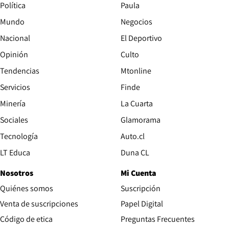
Política
Paula
Mundo
Negocios
Nacional
El Deportivo
Opinión
Culto
Tendencias
Mtonline
Servicios
Finde
Opens in new window
Minería
La Cuarta
Opens in new wind
Sociales
Glamorama
Opens in new window
Tecnología
Auto.cl
Opens in new window
LT Educa
Duna CL
Nosotros
Mi Cuenta
Quiénes somos
Suscripción
Opens in new win
Venta de suscripciones
Papel Digital
Opens in new window
Código de etica
Preguntas Frecuentes