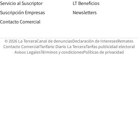
Servicio al Suscriptor
LT Beneficios
Suscripción Empresas
Newsletters
Opens in new window
Contacto Comercial
Opens in new window
Opens in 
Op
© 2026 La Tercera
Canal de denuncias
Declaración de Intereses
Remates
Opens in new window
Opens in new window
O
Contacto Comercial
Tarifario Diario La Tercera
Tarifas publicidad electoral
Opens in new window
Avisos Legales
Términos y condiciones
Políticas de privacidad