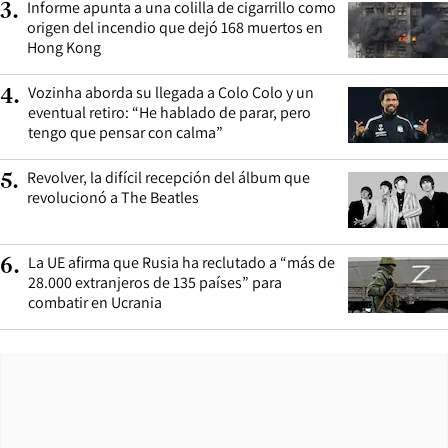
Informe apunta a una colilla de cigarrillo como
3
.
origen del incendio que dejó 168 muertos en
Hong Kong
Vozinha aborda su llegada a Colo Colo y un
4
.
eventual retiro: “He hablado de parar, pero
tengo que pensar con calma”
Revolver, la difícil recepción del álbum que
5
.
revolucionó a The Beatles
La UE afirma que Rusia ha reclutado a “más de
6
.
28.000 extranjeros de 135 países” para
combatir en Ucrania