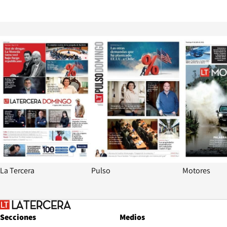
Opens in new window
Opens in ne
La Tercera
Pulso
Motores
Secciones
Medios