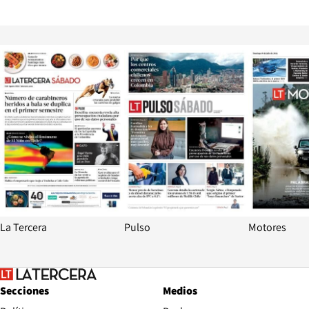
Opens in new window
Opens in ne
La Tercera
Pulso
Motores
Secciones
Medios