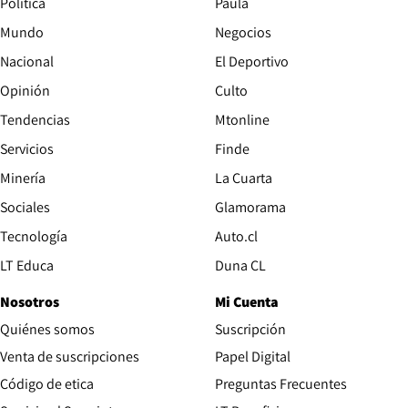
Política
Paula
Mundo
Negocios
Nacional
El Deportivo
Opinión
Culto
Tendencias
Mtonline
Servicios
Finde
Opens in new window
Minería
La Cuarta
Opens in new wind
Sociales
Glamorama
Opens in new window
Tecnología
Auto.cl
Opens in new window
LT Educa
Duna CL
Nosotros
Mi Cuenta
Quiénes somos
Suscripción
Opens in new win
Venta de suscripciones
Papel Digital
Opens in new window
Código de etica
Preguntas Frecuentes