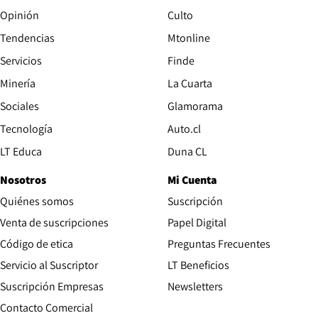
Opinión
Culto
Tendencias
Mtonline
Servicios
Finde
Opens in new window
Minería
La Cuarta
Opens in new wind
Sociales
Glamorama
Opens in new window
Tecnología
Auto.cl
Opens in new window
LT Educa
Duna CL
Nosotros
Mi Cuenta
Quiénes somos
Suscripción
Opens in new win
Venta de suscripciones
Papel Digital
Opens in new window
Código de etica
Preguntas Frecuentes
Servicio al Suscriptor
LT Beneficios
Suscripción Empresas
Newsletters
Opens in new window
Contacto Comercial