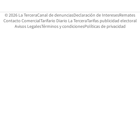
Opens in new window
Opens in 
Op
© 2026 La Tercera
Canal de denuncias
Declaración de Intereses
Remates
Opens in new window
Opens in new window
O
Contacto Comercial
Tarifario Diario La Tercera
Tarifas publicidad electoral
Opens in new window
Avisos Legales
Términos y condiciones
Políticas de privacidad