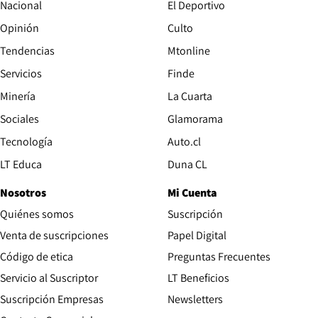
Nacional
El Deportivo
Opinión
Culto
Tendencias
Mtonline
Servicios
Finde
Opens in new window
Minería
La Cuarta
Opens in new wind
Sociales
Glamorama
Opens in new window
Tecnología
Auto.cl
Opens in new window
LT Educa
Duna CL
Nosotros
Mi Cuenta
Quiénes somos
Suscripción
Opens in new win
Venta de suscripciones
Papel Digital
Opens in new window
Código de etica
Preguntas Frecuentes
Servicio al Suscriptor
LT Beneficios
Suscripción Empresas
Newsletters