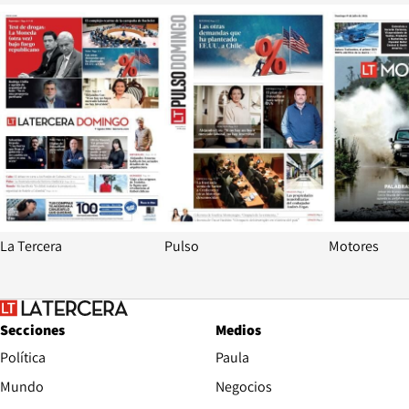
Opens in new window
Opens in ne
La Tercera
Pulso
Motores
Secciones
Medios
Política
Paula
Mundo
Negocios