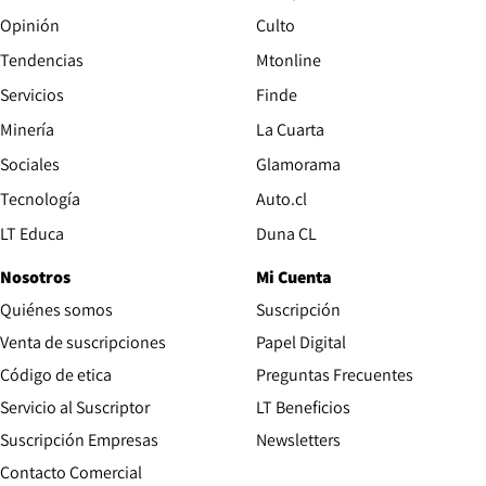
Opinión
Culto
Tendencias
Mtonline
Servicios
Finde
Opens in new window
Minería
La Cuarta
Opens in new wind
Sociales
Glamorama
Opens in new window
Tecnología
Auto.cl
Opens in new window
LT Educa
Duna CL
Nosotros
Mi Cuenta
Quiénes somos
Suscripción
Opens in new win
Venta de suscripciones
Papel Digital
Opens in new window
Código de etica
Preguntas Frecuentes
Servicio al Suscriptor
LT Beneficios
Suscripción Empresas
Newsletters
Opens in new window
Contacto Comercial