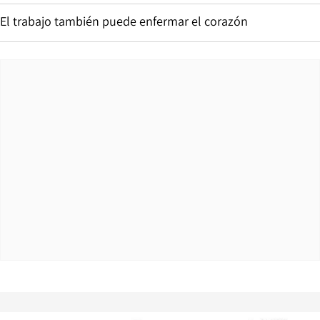
El trabajo también puede enfermar el corazón
Opens in new window
Opens in ne