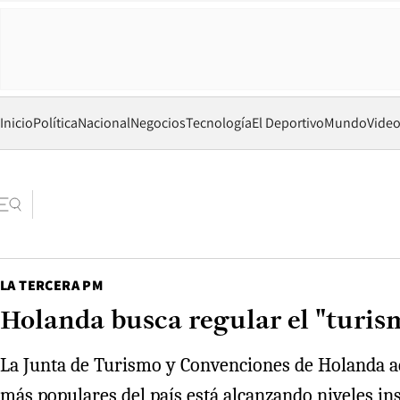
Inicio
Política
Nacional
Negocios
Tecnología
El Deportivo
Mundo
Vide
LA TERCERA PM
Holanda busca regular el "turis
La Junta de Turismo y Convenciones de Holanda adv
más populares del país está alcanzando niveles ins