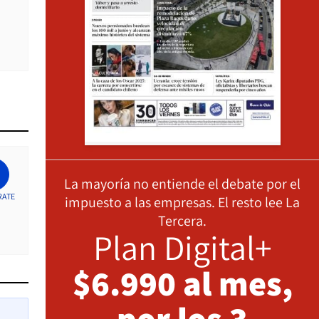
La mayoría no entiende el debate por el
RATE
impuesto a las empresas. El resto lee La
Tercera.
Plan Digital+
$6.990 al mes,
por los 3