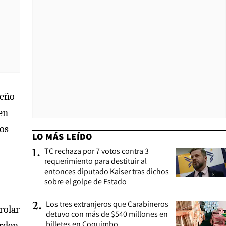
ueño
en
hos
LO MÁS LEÍDO
TC rechaza por 7 votos contra 3
1
.
requerimiento para destituir al
entonces diputado Kaiser tras dichos
sobre el golpe de Estado
Los tres extranjeros que Carabineros
2
.
rolar
detuvo con más de $540 millones en
billetes en Coquimbo
orden