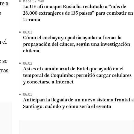
hace 52 min
te a
La UE afirma que Rusia ha reclutado a “más de
s
28.000 extranjeros de 135 países” para combatir en
Ucrania
06:03
Cómo el cochayuyo podría ayudar a frenar la
 el
propagación del cáncer, según una investigación
chilena
e se
06:02
Así es el camión azul de Entel que ayudó en el
tras
temporal de Coquimbo: permitió cargar celulares
y conectarse a Internet
06:01
Anticipan la llegada de un nuevo sistema frontal a
Santiago: cuándo y cómo sería el evento