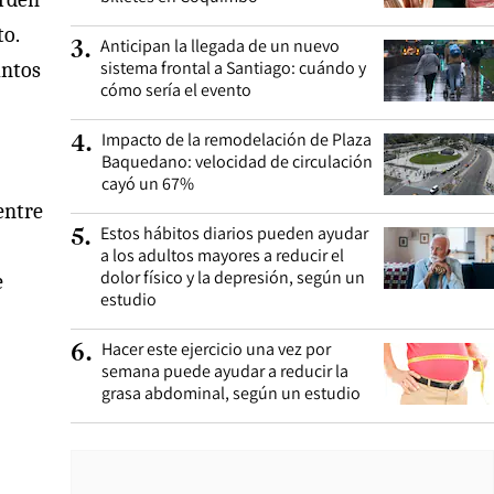
to.
Anticipan la llegada de un nuevo
3
.
sistema frontal a Santiago: cuándo y
untos
cómo sería el evento
Impacto de la remodelación de Plaza
4
.
Baquedano: velocidad de circulación
cayó un 67%
entre
Estos hábitos diarios pueden ayudar
5
.
a los adultos mayores a reducir el
dolor físico y la depresión, según un
e
estudio
Hacer este ejercicio una vez por
6
.
semana puede ayudar a reducir la
grasa abdominal, según un estudio