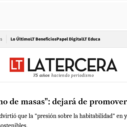
Opens in new window
os
Lo Último
LT Beneficios
Papel Digital
LT Educa
75 años
haciendo periodismo
mo de masas": dejará de promover
irtió que la "presión sobre la habitabilidad" en 
ostenibles.