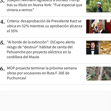
3
.
tras su título en Nueva York: “Fue especial que
viniera a vernos”
Criteria: desaprobación de Presidente Kast se
4
.
ubica en 52% mientras su aprobación alcanza
el 35%
“Al borde de la extinción”: DiCaprio alerta
5
.
riesgo de “destruir” hábitat de ranita del
Pehuenche por proyecto eléctrico en la
cordillera del Maule
MOP proyecta terminar la próxima semana
6
.
obras por socavones en Ruta F-30E de
Puchuncaví