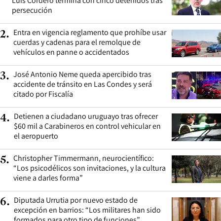
Luis Cordero termina con cinco detenidos tras
persecución
Entra en vigencia reglamento que prohíbe usar
2
.
cuerdas y cadenas para el remolque de
vehículos en panne o accidentados
José Antonio Neme queda apercibido tras
3
.
accidente de tránsito en Las Condes y será
citado por Fiscalía
Detienen a ciudadano uruguayo tras ofrecer
4
.
$60 mil a Carabineros en control vehicular en
el aeropuerto
Christopher Timmermann, neurocientífico:
5
.
“Los psicodélicos son invitaciones, y la cultura
viene a darles forma”
Diputada Urrutia por nuevo estado de
6
.
excepción en barrios: “Los militares han sido
formados para otro tipo de funciones”