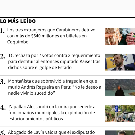
LO MÁS LEÍDO
Los tres extranjeros que Carabineros detuvo
1
.
con más de $540 millones en billetes en
Coquimbo
TC rechaza por 7 votos contra 3 requerimiento
2
.
para destituir al entonces diputado Kaiser tras
dichos sobre el golpe de Estado
Montañista que sobrevivió a tragedia en que
3
.
murió Andrés Regueira en Perú: “No le deseo a
nadie vivir lo sucedido”
Zapallar: Alessandri en la mira por cederle a
4
.
funcionarios municipales la explotación de
estacionamientos públicos
Abogado de Lavín valora que el exdiputado
5
.