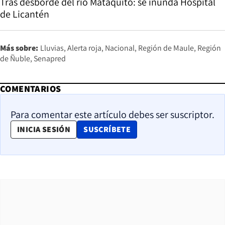
Tras desborde del río Mataquito: se inunda Hospital
de Licantén
Más sobre:
Lluvias
Alerta roja
Nacional
Región de Maule
Región
de Ñuble
Senapred
COMENTARIOS
Para comentar este artículo debes ser suscriptor.
OPENS IN NEW WINDOW
INICIA SESIÓN
SUSCRÍBETE