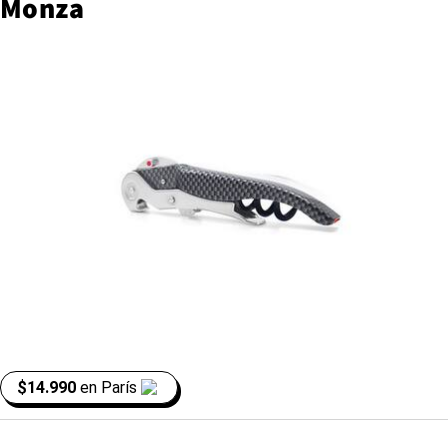
Monza
$14.990
en
París