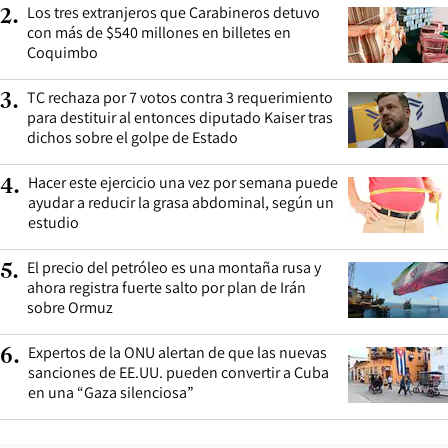
Los tres extranjeros que Carabineros detuvo
2
.
con más de $540 millones en billetes en
Coquimbo
TC rechaza por 7 votos contra 3 requerimiento
3
.
para destituir al entonces diputado Kaiser tras
dichos sobre el golpe de Estado
Hacer este ejercicio una vez por semana puede
4
.
ayudar a reducir la grasa abdominal, según un
estudio
El precio del petróleo es una montaña rusa y
5
.
ahora registra fuerte salto por plan de Irán
sobre Ormuz
Expertos de la ONU alertan de que las nuevas
6
.
sanciones de EE.UU. pueden convertir a Cuba
en una “Gaza silenciosa”