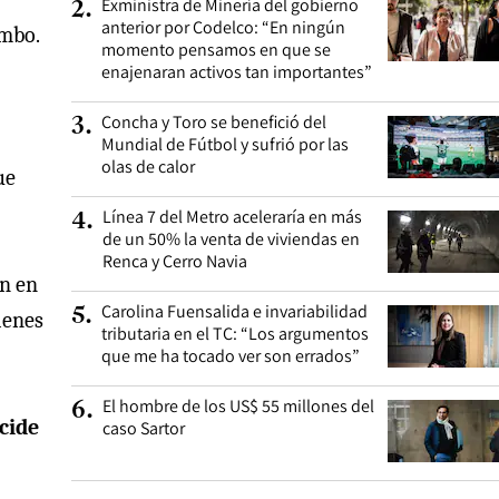
Exministra de Minería del gobierno
2
.
anterior por Codelco: “En ningún
imbo.
momento pensamos en que se
enajenaran activos tan importantes”
Concha y Toro se benefició del
3
.
Mundial de Fútbol y sufrió por las
olas de calor
ue
Línea 7 del Metro aceleraría en más
4
.
de un 50% la venta de viviendas en
Renca y Cerro Navia
en en
Carolina Fuensalida e invariabilidad
5
.
ienes
tributaria en el TC: “Los argumentos
que me ha tocado ver son errados”
El hombre de los US$ 55 millones del
6
.
cide
caso Sartor