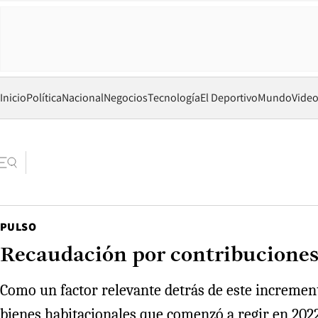
Inicio
Política
Nacional
Negocios
Tecnología
El Deportivo
Mundo
Vide
PULSO
Recaudación por contribuciones 
Como un factor relevante detrás de este incremento
bienes habitacionales que comenzó a regir en 2022. 