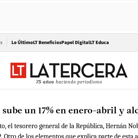
Opens in new window
os
Lo Último
LT Beneficios
Papel Digital
LT Educa
75 años
haciendo periodismo
sube un 17% en enero-abril y al
, el tesorero general de la República, Hernán Nobi
Otro de los elementos que explica parte de esta alz