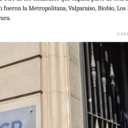
n fueron la Metropolitana, Valparaíso, Biobío, Lo
cura.
6 JUL