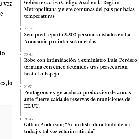
u vez
Gobierno activa Código Azul en la Región
Metropolitana y siete comunas del país por bajas
te
temperaturas
23:29
Senapred reporta 5.500 personas aisladas en La
Araucanía por intensas nevadas
a
lo
22:45
Robo con intimidación a exministro Luis Cordero
termina con cinco detenidos tras persecución
hasta Lo Espejo
es, lo
21:51
Pentágono exige acelerar producción de armas
ante fuerte caída de reservas de municiones de
EE.UU.
20:47
Gillian Anderson: “Si no disfrutara tanto de mi
trabajo, tal vez estaría retirada”