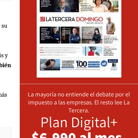
 su
is y
mbién
La mayoría no entiende el debate por el
más
impuesto a las empresas. El resto lee La
Tercera.
Plan Digital+
$6.990 al mes,