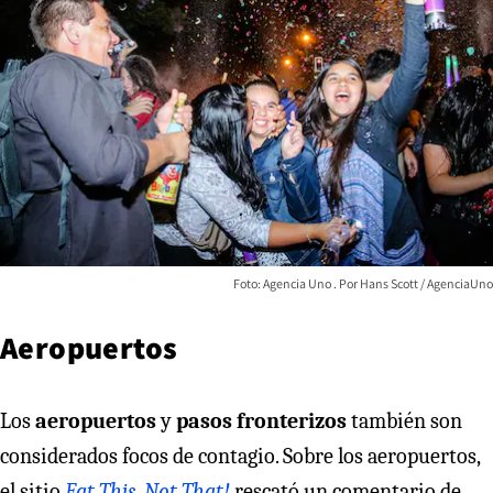
Foto: Agencia Uno
Hans Scott / AgenciaUno
Aeropuertos
Los
aeropuertos
y
pasos fronterizos
también son
considerados focos de contagio. Sobre los aeropuertos,
el sitio
Eat This, Not That!
rescató un comentario de