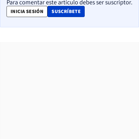
Para comentar este artículo debes ser suscriptor.
OPENS IN NEW WINDOW
INICIA SESIÓN
SUSCRÍBETE