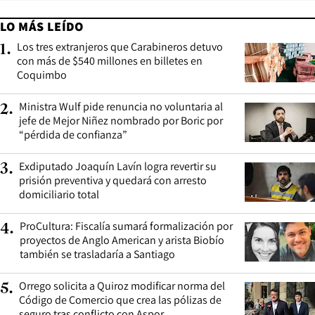
LO MÁS LEÍDO
Los tres extranjeros que Carabineros detuvo
1
.
con más de $540 millones en billetes en
Coquimbo
Ministra Wulf pide renuncia no voluntaria al
2
.
jefe de Mejor Niñez nombrado por Boric por
“pérdida de confianza”
Exdiputado Joaquín Lavín logra revertir su
3
.
prisión preventiva y quedará con arresto
domiciliario total
ProCultura: Fiscalía sumará formalización por
4
.
proyectos de Anglo American y arista Biobío
también se trasladaría a Santiago
Orrego solicita a Quiroz modificar norma del
5
.
Código de Comercio que crea las pólizas de
seguro tras conflicto con Aspor