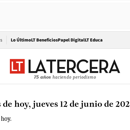
Opens in new window
os
Lo Último
LT Beneficios
Papel Digital
LT Educa
75 años
haciendo periodismo
 de hoy, jueves 12 de junio de 20
 hoy.