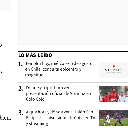
o
LO MÁS LEÍDO
Temblor hoy, miércoles 5 de agosto
1
.
en Chile: consulta epicentro y
o
magnitud
Dónde y a qué hora ver la
2
.
presentación oficial de Vozinha en
Colo Colo
A qué hora y dónde ver a Unión San
3
.
bien,
Felipe vs. Universidad de Chile en TV
y streaming