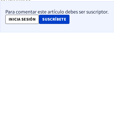
Para comentar este artículo debes ser suscriptor.
OPENS IN NEW WINDOW
INICIA SESIÓN
SUSCRÍBETE