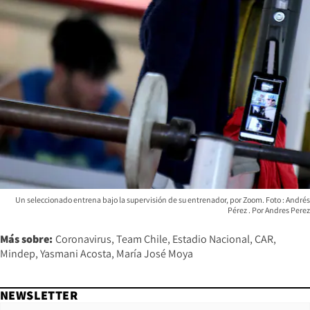
Un seleccionado entrena bajo la supervisión de su entrenador, por Zoom. Foto : Andrés
Pérez
Andres Perez
Más sobre:
Coronavirus
Team Chile
Estadio Nacional
CAR
Mindep
Yasmani Acosta
María José Moya
NEWSLETTER