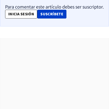
Para comentar este artículo debes ser suscriptor.
OPENS IN NEW WINDOW
INICIA SESIÓN
SUSCRÍBETE