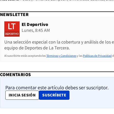
NEWSLETTER
El Deportivo
Lunes, 8:45 AM
Una selección especial con la cobertura y análisis de los
equipo de Deportes de La Tercera.
Al suscribirte estás aceptando los
Términos y Condiciones
y las
Políticas de Privacidad
d
COMENTARIOS
Para comentar este artículo debes ser suscriptor.
OPENS IN NEW WINDOW
INICIA SESIÓN
SUSCRÍBETE