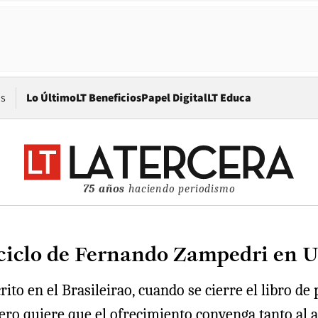
Opens in new window
os
Lo Último
LT Beneficios
Papel Digital
LT Educa
75 años
haciendo periodismo
 ciclo de Fernando Zampedri en U
crito en el Brasileirao, cuando se cierre el libro d
pero quiere que el ofrecimiento convenga tanto al 