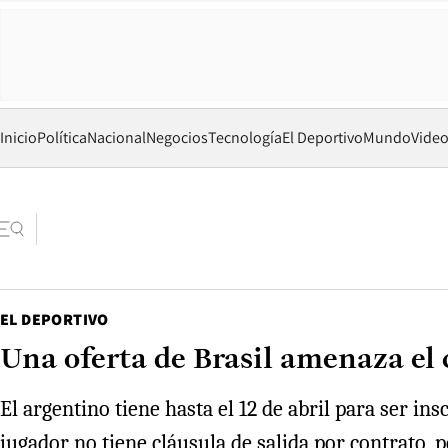
Inicio
Política
Nacional
Negocios
Tecnología
El Deportivo
Mundo
Vide
EL DEPORTIVO
Una oferta de Brasil amenaza el
El argentino tiene hasta el 12 de abril para ser ins
jugador no tiene cláusula de salida por contrato, 