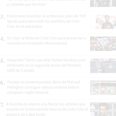
y cobarde que he visto”
Fenómeno Vozinha: el ambicioso plan de TNT
3
.
Sports para transmitir los partidos de Colo
Colo en el extranjero
En vivo: la fiesta de Colo Colo para presentar a
4
.
Vozinha en el estadio Monumental
Alejandro Tabilo cae ante Hubert Hurkacz y es
5
.
eliminado en la segunda ronda del Masters
1000 de Canadá
Festejo de pretemporada: Betis de Manuel
6
.
Pellegrini consigue valiosa victoria ante el
campeón inglés Arsenal
A Vozinha lo espera una fiesta: los artistas que
7
.
estarán en la bienvenida masiva de Colo Colo al
arquero de Cabo Verde