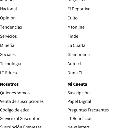
Nacional
El Deportivo
Opinión
Culto
Tendencias
Mtonline
Servicios
Finde
Opens in new window
Minería
La Cuarta
Opens in new wind
Sociales
Glamorama
Opens in new window
Tecnología
Auto.cl
Opens in new window
LT Educa
Duna CL
Nosotros
Mi Cuenta
Quiénes somos
Suscripción
Opens in new win
Venta de suscripciones
Papel Digital
Opens in new window
Código de etica
Preguntas Frecuentes
Servicio al Suscriptor
LT Beneficios
Suscripción Empresas
Newsletters