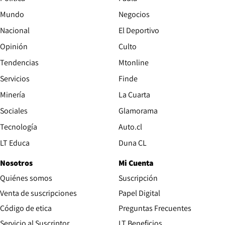
Mundo
Negocios
Nacional
El Deportivo
Opinión
Culto
Tendencias
Mtonline
Servicios
Finde
Opens in new window
Minería
La Cuarta
Opens in new wind
Sociales
Glamorama
Opens in new window
Tecnología
Auto.cl
Opens in new window
LT Educa
Duna CL
Nosotros
Mi Cuenta
Quiénes somos
Suscripción
Opens in new win
Venta de suscripciones
Papel Digital
Opens in new window
Código de etica
Preguntas Frecuentes
Servicio al Suscriptor
LT Beneficios