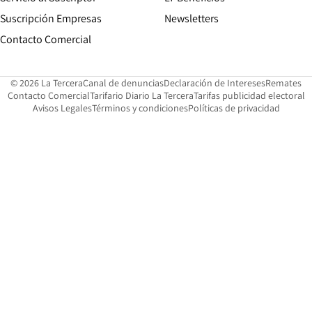
Suscripción Empresas
Newsletters
Opens in new window
Contacto Comercial
Opens in new window
Opens in 
Op
© 2026 La Tercera
Canal de denuncias
Declaración de Intereses
Remates
Opens in new window
Opens in new window
O
Contacto Comercial
Tarifario Diario La Tercera
Tarifas publicidad electoral
Opens in new window
Avisos Legales
Términos y condiciones
Políticas de privacidad