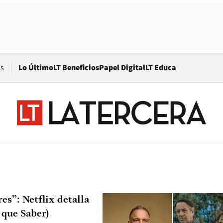
Opens in new window
os
Lo Último
LT Beneficios
Papel Digital
LT Educa
es”: Netflix detalla
 que Saber)