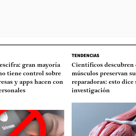
TENDENCIAS
escifra: gran mayoría
Científicos descubren
no tiene control sobre
músculos preservan su
resas y apps hacen con
reparadoras: esto dice 
ersonales
investigación