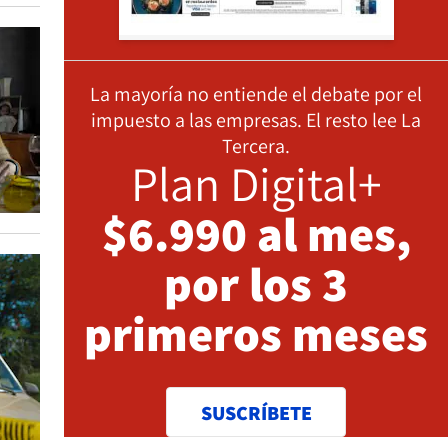
La mayoría no entiende el debate por el
impuesto a las empresas. El resto lee La
Tercera.
Plan Digital+
$6.990 al mes,
por los 3
primeros meses
SUSCRÍBETE