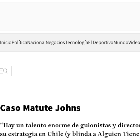
Inicio
Política
Nacional
Negocios
Tecnología
El Deportivo
Mundo
Vide
Caso Matute Johns
“Hay un talento enorme de guionistas y director
su estrategia en Chile (y blinda a Alguien Tiene