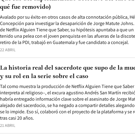
qué fue removido)
Avalado por su éxito en otros casos de alta connotación pública, H
Concepción para investigar la desaparición de Jorge Matute Johns. A
de Netflix Alguien Tiene que Saber, su hipótesis apuntaba a que u
tenido una pelea con el joven penquista en las afueras de la discot
retiro de la PDI, trabajó en Guatemala y fue candidato a concejal.
22 ABRIL
La historia real del sacerdote que supo de la m
y su rol en la serie sobre el caso
Tal como muestra la producción de Netflix Alguien Tiene que Sabe
interpreta al religioso–, el excura agustino Andrés San Martín recib
habría entregado información clave sobre el asesinato de Jorge Mat
alejado del sacerdocio, se ha negado a compartir detalles alegando
se lo impide. Eso sí, colaboró con el proyecto de la plataforma y se 
tras casi 20 años.
21 ABRIL