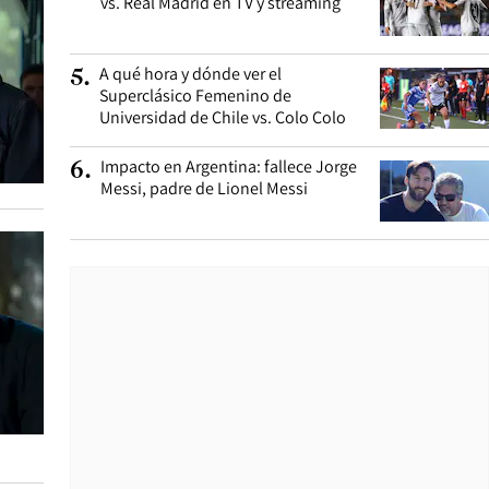
vs. Real Madrid en TV y streaming
A qué hora y dónde ver el
5
.
Superclásico Femenino de
Universidad de Chile vs. Colo Colo
Impacto en Argentina: fallece Jorge
6
.
Messi, padre de Lionel Messi