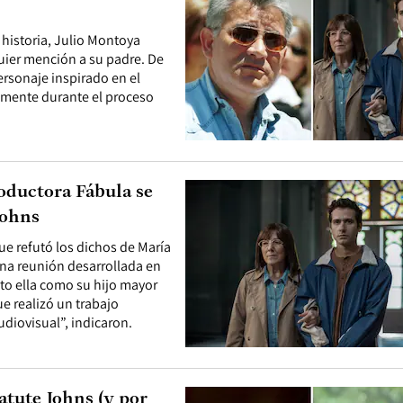
 historia, Julio Montoya
ier mención a su padre. De
ersonaje inspirado en el
amente durante el proceso
oductora Fábula se
Johns
e refutó los dichos de María
na reunión desarrollada en
to ella como su hijo mayor
ue realizó un trabajo
udiovisual”, indicaron.
atute Johns (y por