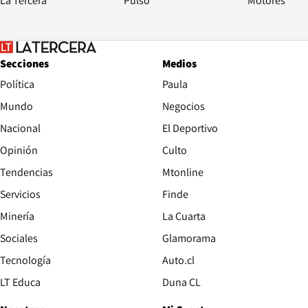
La Tercera
Pulso
Motores
Secciones
Medios
Política
Paula
Mundo
Negocios
Nacional
El Deportivo
Opinión
Culto
Tendencias
Mtonline
Servicios
Finde
Opens in new window
Minería
La Cuarta
Opens in new wind
Sociales
Glamorama
Opens in new window
Tecnología
Auto.cl
Opens in new window
LT Educa
Duna CL