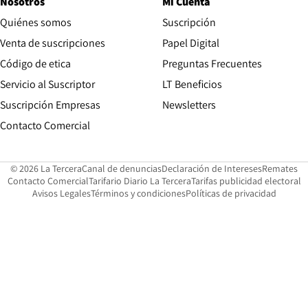
Nosotros
Mi Cuenta
Quiénes somos
Suscripción
Opens in new win
Venta de suscripciones
Papel Digital
Opens in new window
Código de etica
Preguntas Frecuentes
Servicio al Suscriptor
LT Beneficios
Suscripción Empresas
Newsletters
Opens in new window
Contacto Comercial
Opens in new window
Opens in 
Op
© 2026 La Tercera
Canal de denuncias
Declaración de Intereses
Remates
Opens in new window
Opens in new window
O
Contacto Comercial
Tarifario Diario La Tercera
Tarifas publicidad electoral
Opens in new window
Avisos Legales
Términos y condiciones
Políticas de privacidad