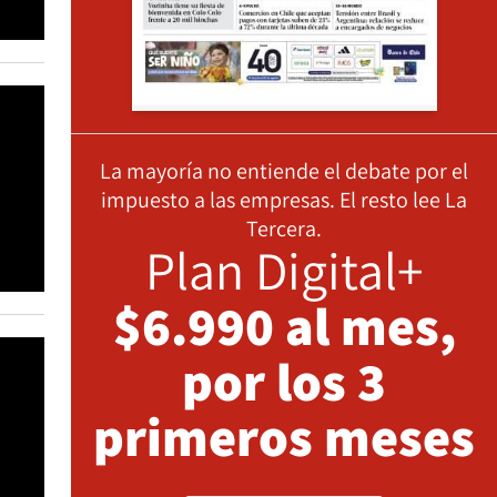
La mayoría no entiende el debate por el
impuesto a las empresas. El resto lee La
Tercera.
Plan Digital+
$6.990 al mes,
por los 3
primeros meses