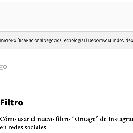
Inicio
Política
Nacional
Negocios
Tecnología
El Deportivo
Mundo
Vide
Filtro
Cómo usar el nuevo filtro “vintage” de Instagr
en redes sociales