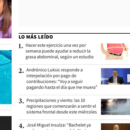
LO MÁS LEÍDO
Hacer este ejercicio una vez por
1
.
semana puede ayudar a reducir la
grasa abdominal, según un estudio
Andrónico Luksic responde a
2
.
interpelación por pago de
contribuciones: “Voy a seguir
pagando hasta el día que me muera”
Precipitaciones y viento: las 10
3
.
regiones que comenzarán a sentir el
sistema frontal desde este miércoles
José Miguel Insulza: “Bachelet ya
4
.