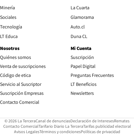
Opens in new window
Minería
La Cuarta
Opens in new wind
Sociales
Glamorama
Opens in new window
Tecnología
Auto.cl
Opens in new window
LT Educa
Duna CL
Nosotros
Mi Cuenta
Quiénes somos
Suscripción
Opens in new win
Venta de suscripciones
Papel Digital
Opens in new window
Código de etica
Preguntas Frecuentes
Servicio al Suscriptor
LT Beneficios
Suscripción Empresas
Newsletters
Opens in new window
Contacto Comercial
Opens in new window
Opens in 
Op
© 2026 La Tercera
Canal de denuncias
Declaración de Intereses
Remates
Opens in new window
Opens in new window
O
Contacto Comercial
Tarifario Diario La Tercera
Tarifas publicidad electoral
Opens in new window
Avisos Legales
Términos y condiciones
Políticas de privacidad