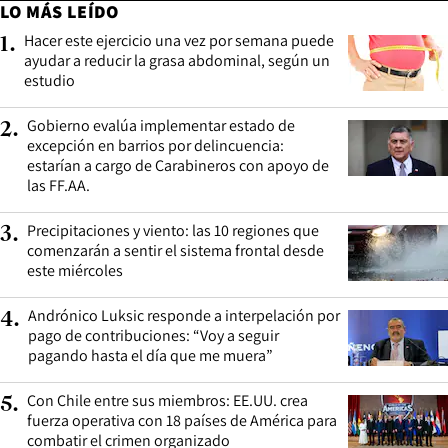
LO MÁS LEÍDO
Hacer este ejercicio una vez por semana puede
1
.
ayudar a reducir la grasa abdominal, según un
estudio
Gobierno evalúa implementar estado de
2
.
excepción en barrios por delincuencia:
estarían a cargo de Carabineros con apoyo de
las FF.AA.
Precipitaciones y viento: las 10 regiones que
3
.
comenzarán a sentir el sistema frontal desde
este miércoles
Andrónico Luksic responde a interpelación por
4
.
pago de contribuciones: “Voy a seguir
pagando hasta el día que me muera”
Con Chile entre sus miembros: EE.UU. crea
5
.
fuerza operativa con 18 países de América para
combatir el crimen organizado