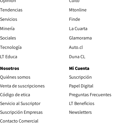
Opinión
Culto
Tendencias
Mtonline
Servicios
Finde
Opens in new window
Minería
La Cuarta
Opens in new wind
Sociales
Glamorama
Opens in new window
Tecnología
Auto.cl
Opens in new window
LT Educa
Duna CL
Nosotros
Mi Cuenta
Quiénes somos
Suscripción
Opens in new win
Venta de suscripciones
Papel Digital
Opens in new window
Código de etica
Preguntas Frecuentes
Servicio al Suscriptor
LT Beneficios
Suscripción Empresas
Newsletters
Opens in new window
Contacto Comercial