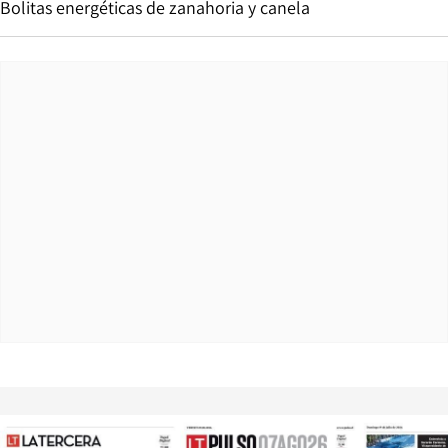
Bolitas energéticas de zanahoria y canela
Opens in new window
Opens in ne