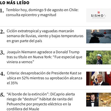
LO MÁS LEÍDO
Temblor hoy, domingo 9 de agosto en Chile:
1
.
consulta epicentro y magnitud
Ciclón extratropical y vaguadas marcarán
2
.
semana de lluvias, viento y bajas temperaturas
en gran parte del país
Joaquín Niemann agradece a Donald Trump
3
.
tras su título en Nueva York: “Fue especial que
viniera a vernos”
Criteria: desaprobación de Presidente Kast se
4
.
ubica en 52% mientras su aprobación alcanza
el 35%
“Al borde de la extinción”: DiCaprio alerta
5
.
riesgo de “destruir” hábitat de ranita del
Pehuenche por proyecto eléctrico en la
cordillera del Maule