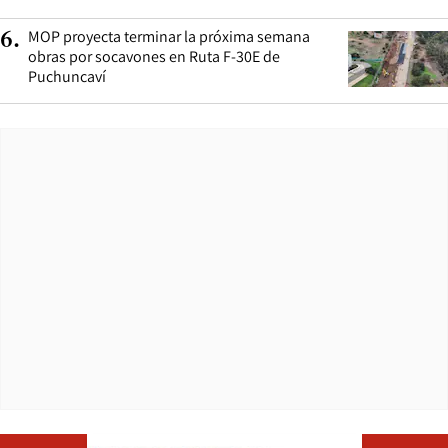
MOP proyecta terminar la próxima semana
6
.
obras por socavones en Ruta F-30E de
Puchuncaví
Opens in ne