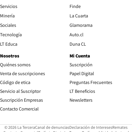
Servicios
Finde
Opens in new window
Minería
La Cuarta
Opens in new wind
Sociales
Glamorama
Opens in new window
Tecnología
Auto.cl
Opens in new window
LT Educa
Duna CL
Nosotros
Mi Cuenta
Quiénes somos
Suscripción
Opens in new win
Venta de suscripciones
Papel Digital
Opens in new window
Código de etica
Preguntas Frecuentes
Servicio al Suscriptor
LT Beneficios
Suscripción Empresas
Newsletters
Opens in new window
Contacto Comercial
Opens in new window
Opens in 
Op
© 2026 La Tercera
Canal de denuncias
Declaración de Intereses
Remates