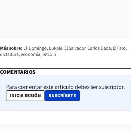
Más sobre:
LT Domingo
Bukele
El Salvador
Carlos Dada
El Faro
dictadura
economía
bitcoin
COMENTARIOS
Para comentar este artículo debes ser suscriptor.
OPENS IN NEW WINDOW
INICIA SESIÓN
SUSCRÍBETE