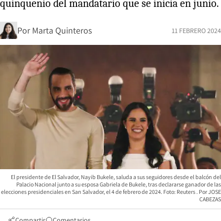
quinquenio del mandatario que se inicia en junio.
Por
Marta Quinteros
11 FEBRERO 2024
El presidente de El Salvador, Nayib Bukele, saluda a sus seguidores desde el balcón del
Palacio Nacional junto a su esposa Gabriela de Bukele, tras declararse ganador de las
elecciones presidenciales en San Salvador, el 4 de febrero de 2024. Foto: Reuters
JOSE
CABEZAS
Compartir
Comentarios