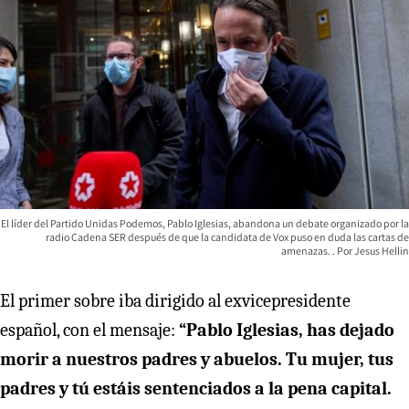
El líder del Partido Unidas Podemos, Pablo Iglesias, abandona un debate organizado por la
radio Cadena SER después de que la candidata de Vox puso en duda las cartas de
amenazas.
Jesus Hellin
El primer sobre iba dirigido al exvicepresidente
español, con el mensaje:
“Pablo Iglesias, has dejado
morir a nuestros padres y abuelos. Tu mujer, tus
padres y tú estáis sentenciados a la pena capital.