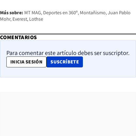
Más sobre:
MT MAG
Deportes en 360º
Montañismo
Juan Pablo
Mohr
Everest
Lothse
COMENTARIOS
Para comentar este artículo debes ser suscriptor.
OPENS IN NEW WINDOW
INICIA SESIÓN
SUSCRÍBETE