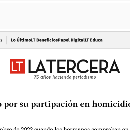
Opens in new window
os
Lo Último
LT Beneficios
Papel Digital
LT Educa
75 años
haciendo periodismo
o por su partipación en homicid
iembre de 2023 cuando los hermanos compraban en