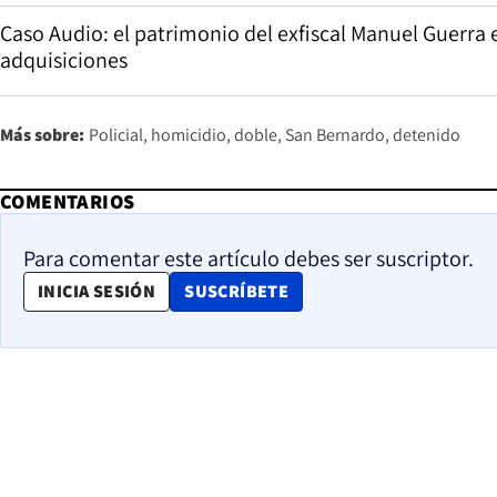
Caso Audio: el patrimonio del exfiscal Manuel Guerra en
adquisiciones
Más sobre:
Policial
homicidio
doble
San Bernardo
detenido
COMENTARIOS
Para comentar este artículo debes ser suscriptor.
OPENS IN NEW WINDOW
INICIA SESIÓN
SUSCRÍBETE