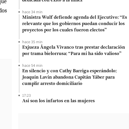
que
dedicada con éxito a la niñez
dos
hace 34 min
Ministra Wulf defiende agenda del Ejecutivo: “Es
relevante que los gobiernos puedan conducir los
proyectos por los cuales fueron electos”
hace 35 min
Exjueza Ángela Vivanco tras prestar declaración
por trama bielorrusa: “Para mí ha sido valioso”
hace 54 min
En silencio y con Cathy Barriga esperándolo:
Joaquín Lavín abandona Capitán Yáber para
cumplir arresto domiciliario
17:23
Así son los infartos en las mujeres