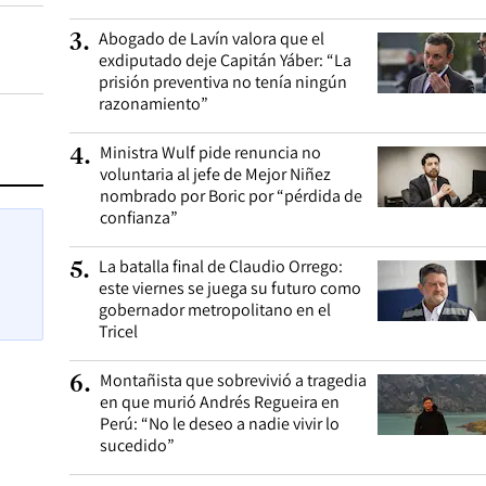
Abogado de Lavín valora que el
3
.
exdiputado deje Capitán Yáber: “La
prisión preventiva no tenía ningún
razonamiento”
Ministra Wulf pide renuncia no
4
.
voluntaria al jefe de Mejor Niñez
nombrado por Boric por “pérdida de
confianza”
La batalla final de Claudio Orrego:
5
.
este viernes se juega su futuro como
gobernador metropolitano en el
Tricel
Montañista que sobrevivió a tragedia
6
.
en que murió Andrés Regueira en
Perú: “No le deseo a nadie vivir lo
sucedido”