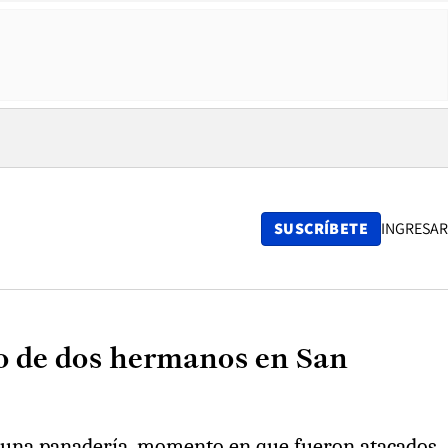
SUSCRÍBETE
INGRESAR
io de dos hermanos en San
 una panadería, momento en que fueron atacados