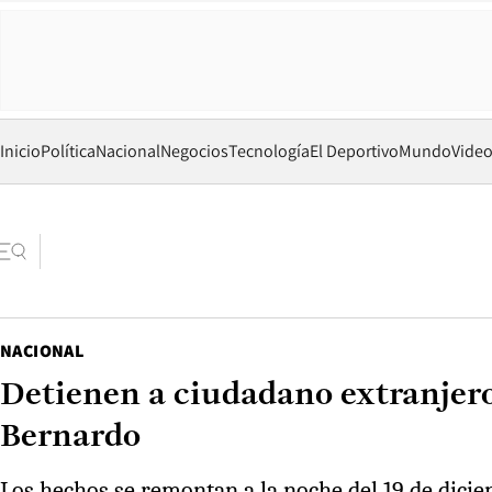
Inicio
Política
Nacional
Negocios
Tecnología
El Deportivo
Mundo
Vide
NACIONAL
Detienen a ciudadano extranjer
Bernardo
Los hechos se remontan a la noche del 19 de dic