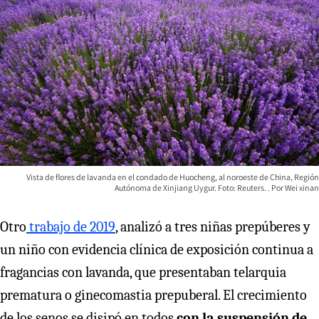
Vista de flores de lavanda en el condado de Huocheng, al noroeste de China, Región
Autónoma de Xinjiang Uygur. Foto: Reuters.
Wei xinan
Otro
trabajo de 2019
, analizó a tres niñas prepúberes y
un niño con evidencia clínica de exposición continua a
fragancias con lavanda, que presentaban telarquia
prematura o ginecomastia prepuberal. El crecimiento
de los senos se disipó en todos
con la suspensión de