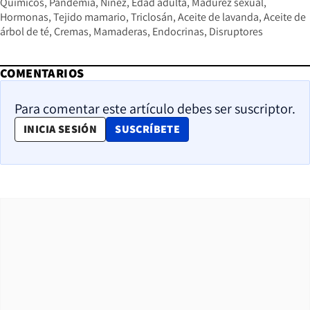
Químicos
Pandemia
Niñez
Edad adulta
Madurez sexual
Hormonas
Tejido mamario
Triclosán
Aceite de lavanda
Aceite de
árbol de té
Cremas
Mamaderas
Endocrinas
Disruptores
COMENTARIOS
Para comentar este artículo debes ser suscriptor.
OPENS IN NEW WINDOW
INICIA SESIÓN
SUSCRÍBETE