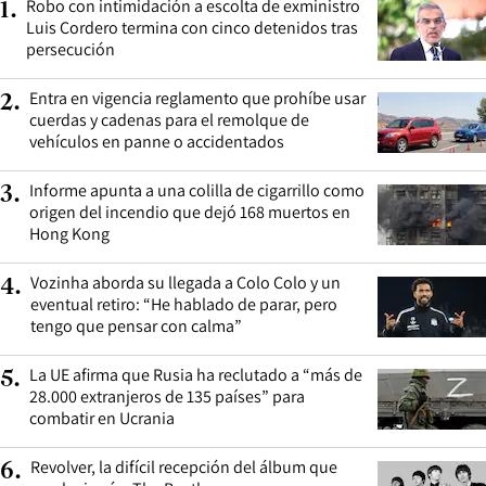
Robo con intimidación a escolta de exministro
1
.
Luis Cordero termina con cinco detenidos tras
persecución
Entra en vigencia reglamento que prohíbe usar
2
.
cuerdas y cadenas para el remolque de
vehículos en panne o accidentados
Informe apunta a una colilla de cigarrillo como
3
.
origen del incendio que dejó 168 muertos en
Hong Kong
Vozinha aborda su llegada a Colo Colo y un
4
.
eventual retiro: “He hablado de parar, pero
tengo que pensar con calma”
La UE afirma que Rusia ha reclutado a “más de
5
.
28.000 extranjeros de 135 países” para
combatir en Ucrania
Revolver, la difícil recepción del álbum que
6
.