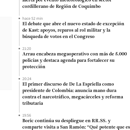
alerta por evento meteorológico en sector
cordillerano de Región de Coquimbo
hace 52 min
El debate que abre el nuevo estado de excepción
de Kast: apoyos, reparos al rol militar y la
búsqueda de votos en el Congreso
21:20
Arrau encabeza megaoperativo con más de 5.000
policías y destaca agenda para fortalecer su
protección
20:24
El primer discurso de De La Espriella como
presidente de Colombia: anuncia mano dura
contra el narcotráfico, megacárceles y reforma
tributaria
19:56
Boric continúa su despliegue en RR.SS. y
comparte visita a San Ramón: “Qué potente que es