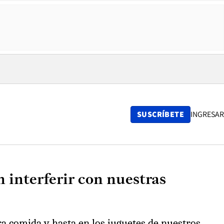
SUSCRÍBETE
INGRESAR
 interferir con nuestras
ra comida y hasta en los juguetes de nuestros