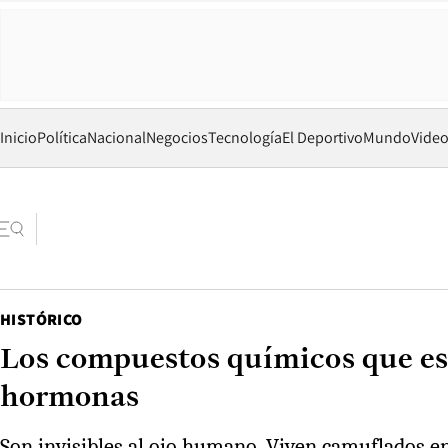
Inicio
Política
Nacional
Negocios
Tecnología
El Deportivo
Mundo
Vide
HISTÓRICO
Los compuestos químicos que est
hormonas
Son invisibles al ojo humano. Viven camuflados en