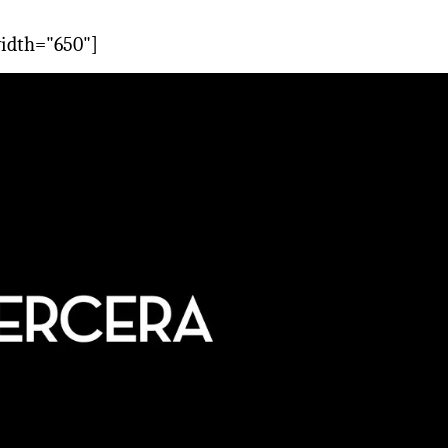
width="650"]