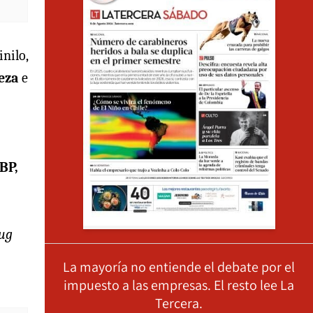
inilo,
eza
e
BP,
ug
La mayoría no entiende el debate por el
impuesto a las empresas. El resto lee La
Tercera.