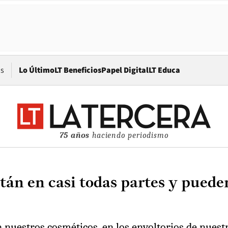
Opens in new window
os
Lo Último
LT Beneficios
Papel Digital
LT Educa
75 años
haciendo periodismo
án en casi todas partes y pueden
 nuestros cosméticos, en los envoltorios de nuest