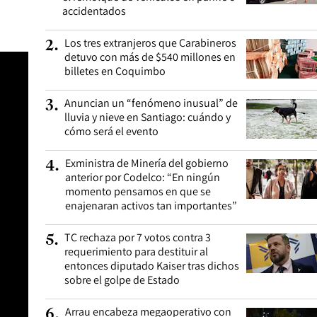
accidentados
Los tres extranjeros que Carabineros
2
.
detuvo con más de $540 millones en
billetes en Coquimbo
Anuncian un “fenómeno inusual” de
3
.
lluvia y nieve en Santiago: cuándo y
cómo será el evento
Exministra de Minería del gobierno
4
.
anterior por Codelco: “En ningún
momento pensamos en que se
enajenaran activos tan importantes”
TC rechaza por 7 votos contra 3
5
.
requerimiento para destituir al
entonces diputado Kaiser tras dichos
sobre el golpe de Estado
Arrau encabeza megaoperativo con
6
.