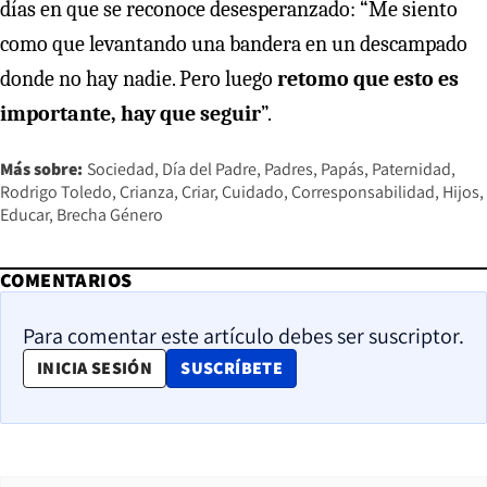
días en que se reconoce desesperanzado: “Me siento
como que levantando una bandera en un descampado
donde no hay nadie. Pero luego
retomo que esto es
importante, hay que seguir
”.
Más sobre:
Sociedad
Día del Padre
Padres
Papás
Paternidad
Rodrigo Toledo
Crianza
Criar
Cuidado
Corresponsabilidad
Hijos
Educar
Brecha Género
COMENTARIOS
Para comentar este artículo debes ser suscriptor.
OPENS IN NEW WINDOW
INICIA SESIÓN
SUSCRÍBETE