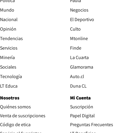
Política
Paula
Mundo
Negocios
Nacional
El Deportivo
Opinión
Culto
Tendencias
Mtonline
Servicios
Finde
Opens in new window
Minería
La Cuarta
Opens in new wind
Sociales
Glamorama
Opens in new window
Tecnología
Auto.cl
Opens in new window
LT Educa
Duna CL
Nosotros
Mi Cuenta
Quiénes somos
Suscripción
Opens in new win
Venta de suscripciones
Papel Digital
Opens in new window
Código de etica
Preguntas Frecuentes