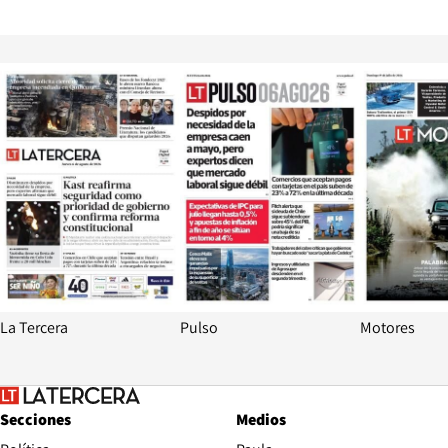
Opens in new window
Opens in ne
La Tercera
Pulso
Motores
Secciones
Medios