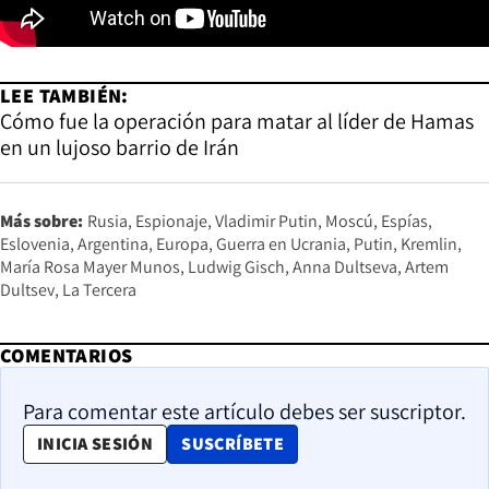
LEE TAMBIÉN:
Cómo fue la operación para matar al líder de Hamas
en un lujoso barrio de Irán
Más sobre:
Rusia
Espionaje
Vladimir Putin
Moscú
Espías
Eslovenia
Argentina
Europa
Guerra en Ucrania
Putin
Kremlin
María Rosa Mayer Munos
Ludwig Gisch
Anna Dultseva
Artem
Dultsev
La Tercera
COMENTARIOS
Para comentar este artículo debes ser suscriptor.
OPENS IN NEW WINDOW
INICIA SESIÓN
SUSCRÍBETE