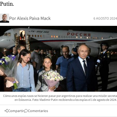
Putin.
Por
Alexis Paiva Mack
6 AGOSTO 2024
Cómo unos espías rusos se hicieron pasar por argentinos para realizar una misión secreta
en Eslovenia. Foto: Vladimir Putin recibiendo a los espías el 1 de agosto de 2024.
Compartir
Comentarios