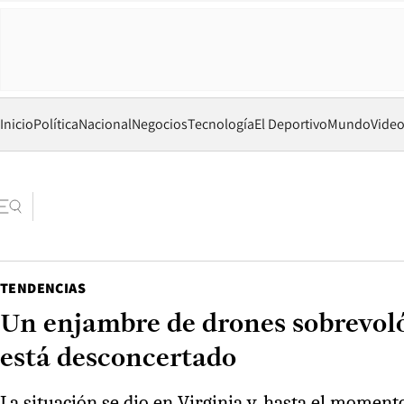
Inicio
Política
Nacional
Negocios
Tecnología
El Deportivo
Mundo
Vide
TENDENCIAS
Un enjambre de drones sobrevoló
está desconcertado
La situación se dio en Virginia y, hasta el moment