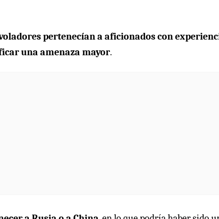
 voladores pertenecían a aficionados con experienc
nificar una amenaza mayor
.
necer a Rusia o a China
, en lo que podría haber sido u