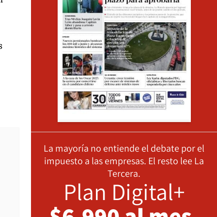
s
La mayoría no entiende el debate por el
impuesto a las empresas. El resto lee La
Tercera.
Plan Digital+
$6.990 al mes,