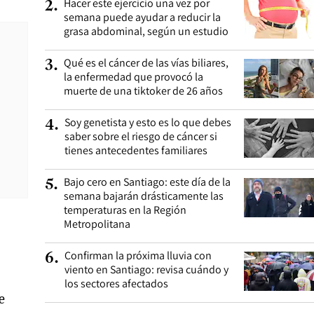
Hacer este ejercicio una vez por
2
.
semana puede ayudar a reducir la
grasa abdominal, según un estudio
Qué es el cáncer de las vías biliares,
3
.
la enfermedad que provocó la
muerte de una tiktoker de 26 años
Soy genetista y esto es lo que debes
4
.
saber sobre el riesgo de cáncer si
tienes antecedentes familiares
Bajo cero en Santiago: este día de la
5
.
semana bajarán drásticamente las
temperaturas en la Región
Metropolitana
Confirman la próxima lluvia con
6
.
viento en Santiago: revisa cuándo y
los sectores afectados
e