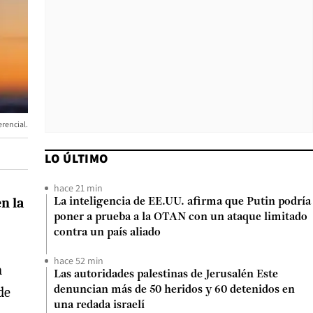
rencial.
LO ÚLTIMO
hace 21 min
n la
La inteligencia de EE.UU. afirma que Putin podría
poner a prueba a la OTAN con un ataque limitado
contra un país aliado
hace 52 min
n
Las autoridades palestinas de Jerusalén Este
de
denuncian más de 50 heridos y 60 detenidos en
una redada israelí