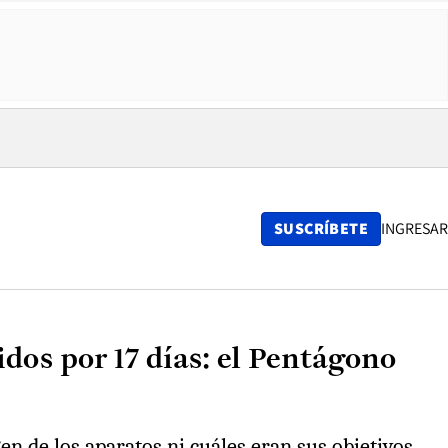
SUSCRÍBETE
INGRESAR
dos por 17 días: el Pentágono
en de los aparatos ni cuáles eran sus objetivos.