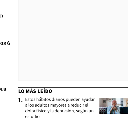
en
os 6
ora
LO MÁS LEÍDO
Estos hábitos diarios pueden ayudar
1
.
a los adultos mayores a reducir el
dolor físico y la depresión, según un
estudio