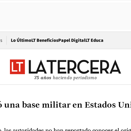
Opens in new window
os
Lo Último
LT Beneficios
Papel Digital
LT Educa
75 años
haciendo periodismo
 una base militar en Estados Uni
o, las autoridades no han reportado conocer el orig