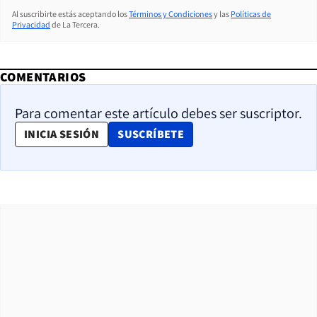
Al suscribirte estás aceptando los
Términos y Condiciones
y las
Políticas de
Privacidad
de La Tercera.
COMENTARIOS
Para comentar este artículo debes ser suscriptor.
OPENS IN NEW WINDOW
INICIA SESIÓN
SUSCRÍBETE