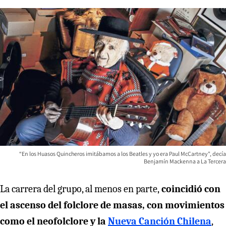
“En los Huasos Quincheros imitábamos a los Beatles y yo era Paul McCartney", decía
Benjamín Mackenna a La Tercera
La carrera del grupo, al menos en
parte,
coincidió con
el ascenso del folclore de masas, con movimientos
como el neofolclore y la
Nueva Canción Chilena
,