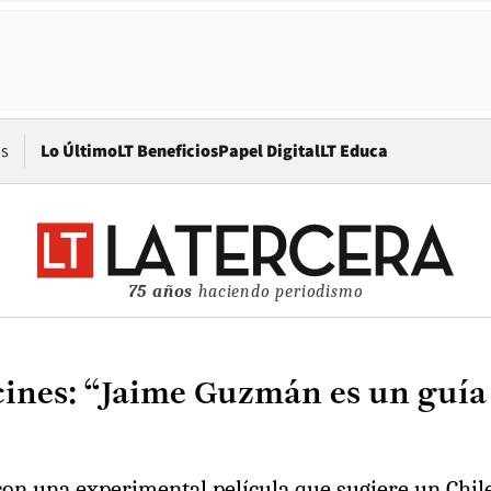
Opens in new window
os
Lo Último
LT Beneficios
Papel Digital
LT Educa
75 años
haciendo periodismo
 cines: “Jaime Guzmán es un guía
 con una experimental película que sugiere un Chil