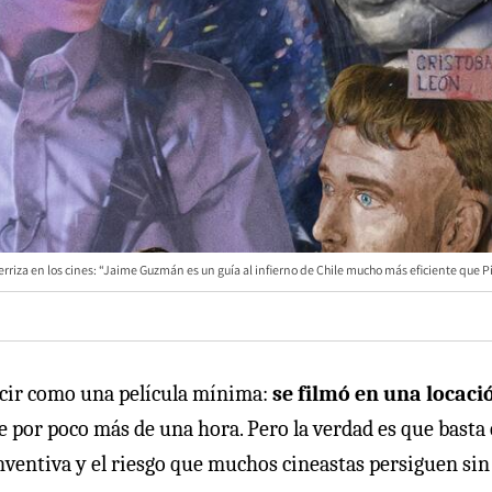
rriza en los cines: “Jaime Guzmán es un guía al infierno de Chile mucho más eficiente que 
cir como una película mínima:
se filmó en una locaci
e por poco más de una hora. Pero la verdad es que basta
nventiva y el riesgo que muchos cineastas persiguen sin