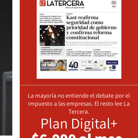
La mayoría no entiende el debate por el
impuesto a las empresas. El resto lee La
Tercera.
Plan Digital+