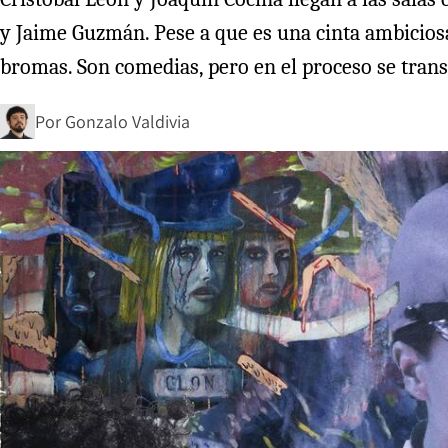
y Jaime Guzmán. Pese a que es una cinta ambicios
bromas. Son comedias, pero en el proceso se trans
Por
Gonzalo Valdivia