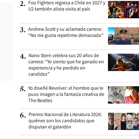
Foo Fighters regresa a Chile en 2027 y
2
.
U2 también alista visita al país
Andrew Scott y su aclamada carrera:
3
.
“No me gusta repetirme demasiado”
Nano Stern celebra sus 20 años de
4
.
carrera: “Yo siento que he ganado en
experiencia y he perdido en
candidez”
Yo diseñé Revolver: el hombre que le
5
.
puso imagen a la fantasía creativa de
The Beatles
Premio Nacional de Literatura 2026:
6
.
quiénes son los candidatos que
disputan el galardón