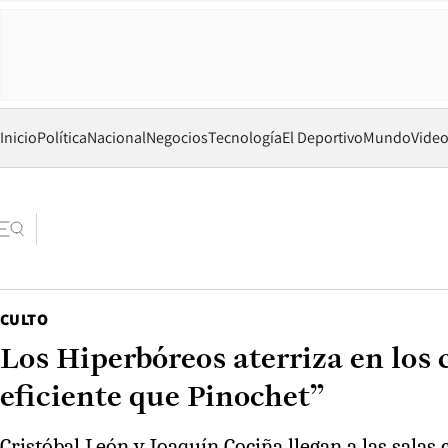
Inicio
Política
Nacional
Negocios
Tecnología
El Deportivo
Mundo
Vide
CULTO
Los Hiperbóreos aterriza en los
eficiente que Pinochet”
Cristóbal León y Joaquín Cociña llegan a las salas