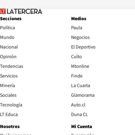
Secciones
Medios
Política
Paula
Mundo
Negocios
Nacional
El Deportivo
Opinión
Culto
Tendencias
Mtonline
Servicios
Finde
Opens in new window
Minería
La Cuarta
Opens in new wind
Sociales
Glamorama
Opens in new window
Tecnología
Auto.cl
Opens in new window
LT Educa
Duna CL
Nosotros
Mi Cuenta