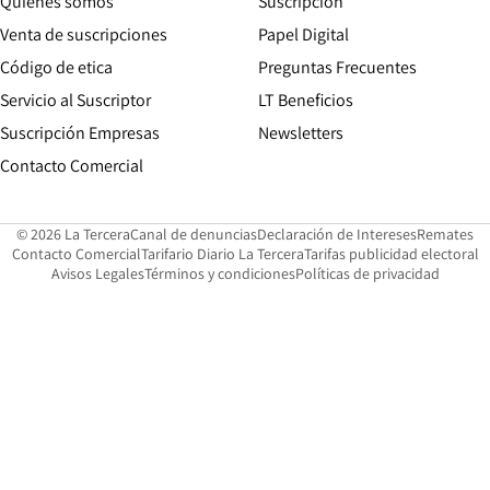
Quiénes somos
Suscripción
Opens in new win
Venta de suscripciones
Papel Digital
Opens in new window
Código de etica
Preguntas Frecuentes
Servicio al Suscriptor
LT Beneficios
Suscripción Empresas
Newsletters
Opens in new window
Contacto Comercial
Opens in new window
Opens in 
Op
© 2026 La Tercera
Canal de denuncias
Declaración de Intereses
Remates
Opens in new window
Opens in new window
O
Contacto Comercial
Tarifario Diario La Tercera
Tarifas publicidad electoral
Opens in new window
Avisos Legales
Términos y condiciones
Políticas de privacidad