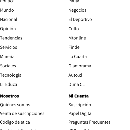
Política
Paula
Mundo
Negocios
Nacional
El Deportivo
Opinión
Culto
Tendencias
Mtonline
Servicios
Finde
Opens in new window
Minería
La Cuarta
Opens in new wind
Sociales
Glamorama
Opens in new window
Tecnología
Auto.cl
Opens in new window
LT Educa
Duna CL
Nosotros
Mi Cuenta
Quiénes somos
Suscripción
Opens in new win
Venta de suscripciones
Papel Digital
Opens in new window
Código de etica
Preguntas Frecuentes