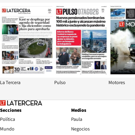
Opens in new window
Opens in ne
La Tercera
Pulso
Motores
Secciones
Medios
Política
Paula
Mundo
Negocios