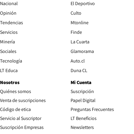
Nacional
El Deportivo
Opinión
Culto
Tendencias
Mtonline
Servicios
Finde
Opens in new window
Minería
La Cuarta
Opens in new wind
Sociales
Glamorama
Opens in new window
Tecnología
Auto.cl
Opens in new window
LT Educa
Duna CL
Nosotros
Mi Cuenta
Quiénes somos
Suscripción
Opens in new win
Venta de suscripciones
Papel Digital
Opens in new window
Código de etica
Preguntas Frecuentes
Servicio al Suscriptor
LT Beneficios
Suscripción Empresas
Newsletters